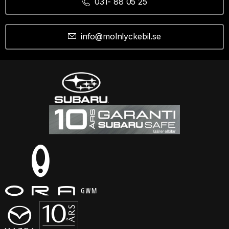
031- 88 05 25
info@molnlyckebil.se