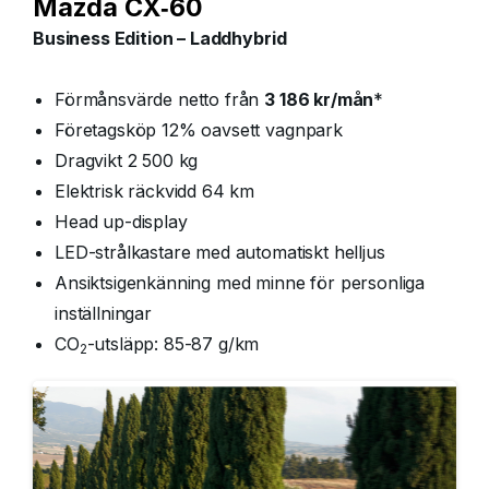
Mazda CX‑60
Business Edition – Laddhybrid
Förmånsvärde netto från
3 186 kr/mån
*
Företagsköp 12% oavsett vagnpark
Dragvikt 2 500 kg
Elektrisk räckvidd 64 km
Head up-display
LED-strålkastare med automatiskt helljus
Ansiktsigenkänning med minne för personliga
inställningar
CO
-utsläpp: 85-87 g/km
2