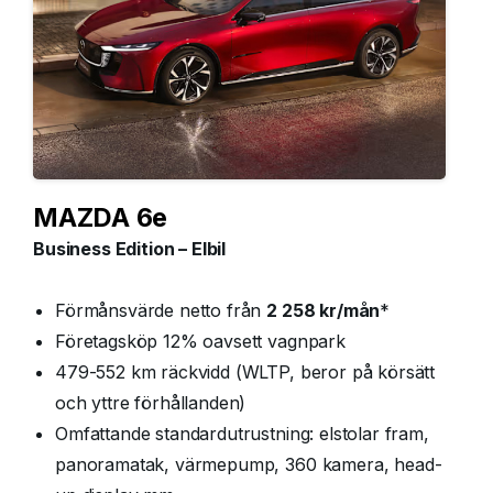
MAZDA 6e
Business Edition – Elbil
Förmånsvärde netto från
2 258 kr/mån
*
Företagsköp 12% oavsett vagnpark
479-552 km räckvidd (WLTP, beror på körsätt
och yttre förhållanden)
Omfattande standardutrustning: elstolar fram,
panoramatak, värmepump, 360 kamera, head-