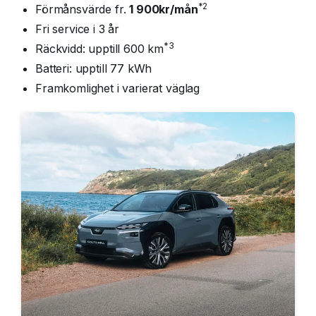
*2
Förmånsvärde fr.
1 900kr/mån
Fri service i 3 år
*3
Räckvidd: upptill 600 km
Batteri: upptill 77 kWh
Framkomlighet i varierat väglag